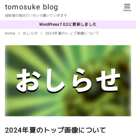
コ
tomosuke blog
ン
技術者の視点でいろいろ書いていきます
テ
WordPress7.0.2に更新しました
ン
Home
おしらせ
2024年夏のトップ画像について
ツ
へ
移
動
2024年夏のトップ画像について