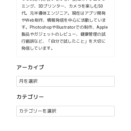
ミング、3Dプリンター、カメラを楽しむ50
代。元半導体エンジニア。現在はアプリ開発
やWeb制作、情報発信を中心に活動していま
す。PhotoshopやIllustratorでの制作、Apple
製品やガジェットのレビュー、健康管理の試
行錯誤など、「自分で試したこと」を大切に
発信しています。
アーカイブ
ア
ー
カ
カテゴリー
イ
カ
ブ
テ
ゴ