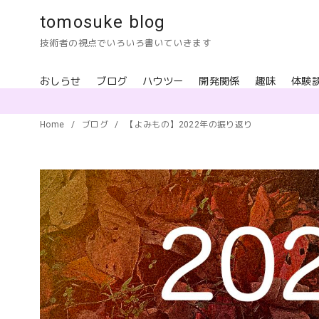
コ
tomosuke blog
ン
技術者の視点でいろいろ書いていきます
テ
ン
おしらせ
ブログ
ハウツー
開発関係
趣味
体験
ツ
へ
移
Home
ブログ
【よみもの】2022年の振り返り
動