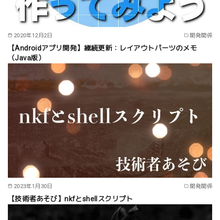
2020年12月2日
開発関係
【Androidアプリ開発】継続更新：レイアウトパーツのメモ
（Java版）
2023年1月30日
開発関係
【技術者あそび】nkfとshellスクリプト