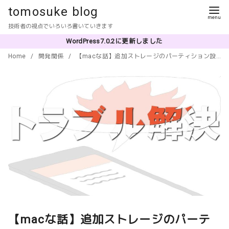
コ
tomosuke blog
ン
技術者の視点でいろいろ書いていきます
テ
WordPress7.0.2に更新しました
ン
Home
開発関係
【macな話】追加ストレージのパーティション設定でハマった件
ツ
へ
移
動
【macな話】追加ストレージのパーテ