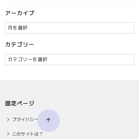
アーカイブ
ア
ー
カ
カテゴリー
イ
カ
ブ
テ
ゴ
リ
ー
固定ページ
プライバシーポリシー
このサイトは？