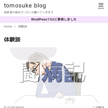
コ
tomosuke blog
ン
技術者の視点でいろいろ書いていきます
テ
WordPress7.0.2に更新しました
ン
Home
体験談
ツ
へ
体験談
移
動
2020年8月4日
体験談