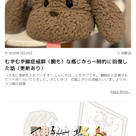
2020年5月24日
体験談
むずむず脚症候群（腕も）な感じから一時的に回復し
た話（更新あり）
（文末に更新を入れています） こんにちは、ともすけです。 腱鞘炎と診断され
て５ヶ月くらいたちました。すこしずつ、右肩上がりの波線といいましょうか、
うつ病の回復…
Read More...