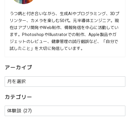
うつ病と付き合いながら、生成AIやプログラミング、3Dプ
リンター、カメラを楽しむ50代。元半導体エンジニア。現
在はアプリ開発やWeb制作、情報発信を中心に活動してい
ます。PhotoshopやIllustratorでの制作、Apple製品やガ
ジェットのレビュー、健康管理の試行錯誤など、「自分で
試したこと」を大切に発信しています。
アーカイブ
ア
ー
カ
カテゴリー
イ
カ
ブ
テ
ゴ